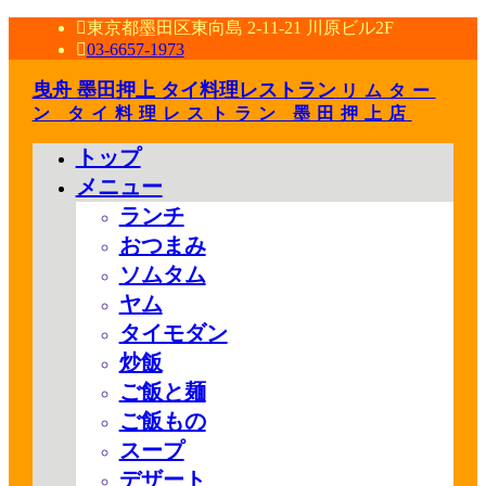
東京都墨田区東向島 2-11-21 川原ビル2F
03-6657-1973
曳舟 墨田押上 タイ料理レストラン
リムター
ン タイ料理レストラン 墨田押上店
トップ
メニュー
ランチ
おつまみ
ソムタム
ヤム
タイモダン
炒飯
ご飯と麺
ご飯もの
スープ
デザート