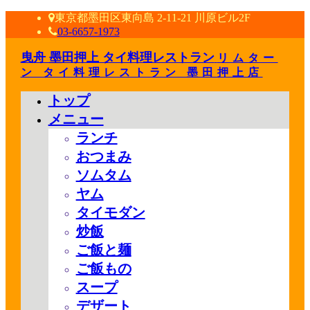
東京都墨田区東向島 2-11-21 川原ビル2F
03-6657-1973
曳舟 墨田押上 タイ料理レストラン
リムター
ン タイ料理レストラン 墨田押上店
トップ
メニュー
ランチ
おつまみ
ソムタム
ヤム
タイモダン
炒飯
ご飯と麺
ご飯もの
スープ
デザート