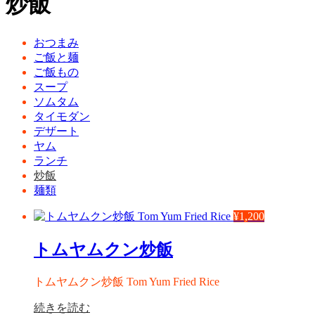
炒飯
おつまみ
ご飯と麺
ご飯もの
スープ
ソムタム
タイモダン
デザート
ヤム
ランチ
炒飯
麺類
¥
1,200
トムヤムクン炒飯
トムヤムクン炒飯 Tom Yum Fried Rice
続きを読む