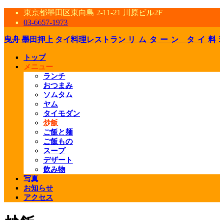
東京都墨田区東向島 2-11-21 川原ビル2F
03-6657-1973
曳舟 墨田押上 タイ料理レストラン
リムターン タイ料
トップ
メニュー
ランチ
おつまみ
ソムタム
ヤム
タイモダン
炒飯
ご飯と麺
ご飯もの
スープ
デザート
飲み物
写真
お知らせ
アクセス