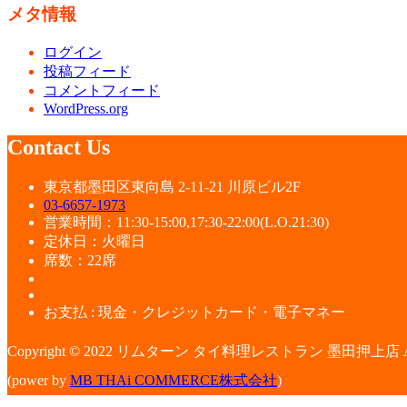
メタ情報
ログイン
投稿フィード
コメントフィード
WordPress.org
Contact Us
東京都墨田区東向島 2-11-21 川原ビル2F
03-6657-1973
営業時間：11:30-15:00,17:30-22:00(L.O.21:30)
定休日：火曜日
席数：22席
お支払 : 現金・クレジットカード・電子マネー
Copyright © 2022 リムターン タイ料理レストラン 墨田押上店 All rig
(power by
MB THAi COMMERCE株式会社
)