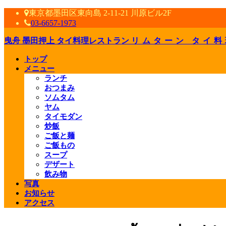
東京都墨田区東向島 2-11-21 川原ビル2F
03-6657-1973
曳舟 墨田押上 タイ料理レストラン
リムターン タイ料
トップ
メニュー
ランチ
おつまみ
ソムタム
ヤム
タイモダン
炒飯
ご飯と麺
ご飯もの
スープ
デザート
飲み物
写真
お知らせ
アクセス