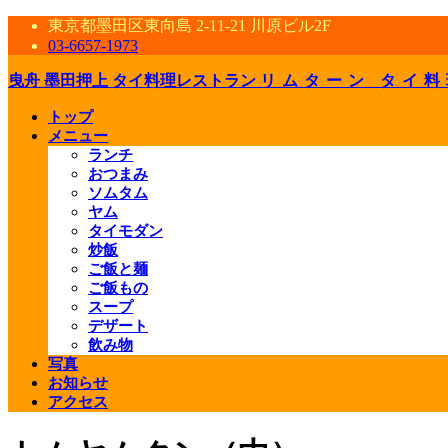
東京都墨田区東向島 2-11-21 川原ビル2F
03-6657-1973
曳舟 墨田押上 タイ料理レストラン
リムターン タイ料
トップ
メニュー
ランチ
おつまみ
ソムタム
ヤム
タイモダン
炒飯
ご飯と麺
ご飯もの
スープ
デザート
飲み物
写真
お知らせ
アクセス