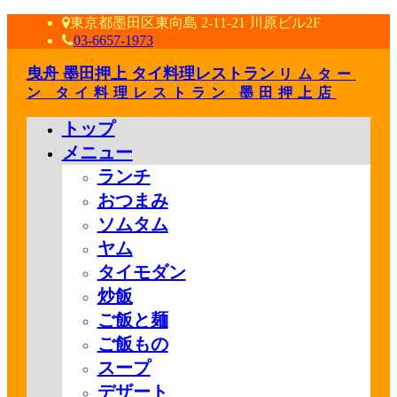
東京都墨田区東向島 2-11-21 川原ビル2F
03-6657-1973
曳舟 墨田押上 タイ料理レストラン
リムター
ン タイ料理レストラン 墨田押上店
トップ
メニュー
ランチ
おつまみ
ソムタム
ヤム
タイモダン
炒飯
ご飯と麺
ご飯もの
スープ
デザート