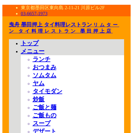
東京都墨田区東向島 2-11-21 川原ビル2F
03-6657-1973
曳舟 墨田押上 タイ料理レストラン
リムター
ン タイ料理レストラン 墨田押上店
トップ
メニュー
ランチ
おつまみ
ソムタム
ヤム
タイモダン
炒飯
ご飯と麺
ご飯もの
スープ
デザート