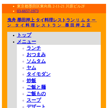
東京都墨田区東向島 2-11-21 川原ビル2F
03-6657-1973
曳舟 墨田押上 タイ料理レストラン
リムター
ン タイ料理レストラン 墨田押上店
トップ
メニュー
ランチ
おつまみ
ソムタム
ヤム
タイモダン
炒飯
ご飯と麺
ご飯もの
スープ
デザート