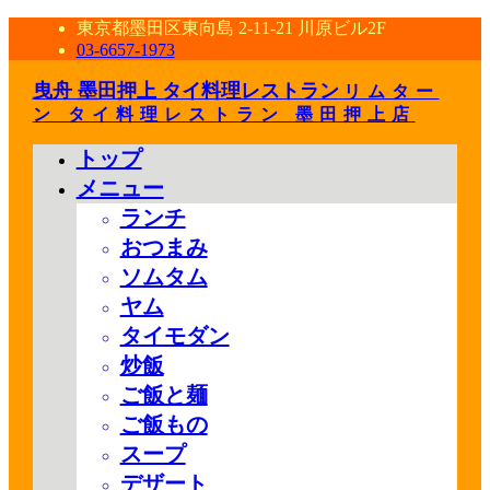
東京都墨田区東向島 2-11-21 川原ビル2F
03-6657-1973
曳舟 墨田押上 タイ料理レストラン
リムター
ン タイ料理レストラン 墨田押上店
トップ
メニュー
ランチ
おつまみ
ソムタム
ヤム
タイモダン
炒飯
ご飯と麺
ご飯もの
スープ
デザート