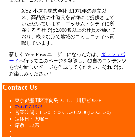
XYZ 小道具株式会社は1971年の創立以
来、高品質の小道具を皆様にご提供させて
いただいています。ゴッサム・シティに所
在する当社では2,000名以上の社員が働いて
おり、様々な形で地域のコミュニティへ貢
献しています。
新しく WordPress ユーザーになった方は、
ダッシュボ
ード
へ行ってこのページを削除し、独自のコンテンツ
を含む新しいページを作成してください。それでは、
お楽しみください !
Contact Us
東京都墨田区東向島 2-11-21 川原ビル2F
03-6657-1973
営業時間：11:30-15:00,17:30-22:00(L.O.21:30)
定休日：火曜日
席数：22席