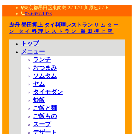
東京都墨田区東向島 2-11-21 川原ビル2F
03-6657-1973
曳舟 墨田押上 タイ料理レストラン
リムター
ン タイ料理レストラン 墨田押上店
トップ
メニュー
ランチ
おつまみ
ソムタム
ヤム
タイモダン
炒飯
ご飯と麺
ご飯もの
スープ
デザート