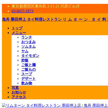
東京都墨田区東向島 2-11-21 川原ビル2F
03-6657-1973
曳舟 墨田押上 タイ料理レストラン
リムターン タイ料
トップ
メニュー
ランチ
おつまみ
ソムタム
ヤム
タイモダン
炒飯
ご飯と麺
ご飯もの
スープ
デザート
飲み物
写真
お知らせ
アクセス