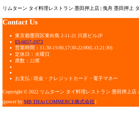
リムターン タイ料理レストラン 墨田押上店 | 曳舟 墨田押上
Contact Us
東京都墨田区東向島 2-11-21 川原ビル2F
03-6657-1973
営業時間：11:30-15:00,17:30-22:00(L.O.21:30)
定休日：火曜日
席数：22席
お支払 : 現金・クレジットカード・電子マネー
Copyright © 2022 リムターン タイ料理レストラン 墨田押上店 All rig
(power by
MB THAi COMMERCE株式会社
)