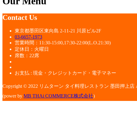
Our Menu
Contact Us
東京都墨田区東向島 2-11-21 川原ビル2F
03-6657-1973
営業時間：11:30-15:00,17:30-22:00(L.O.21:30)
定休日：火曜日
席数：22席
お支払 : 現金・クレジットカード・電子マネー
Copyright © 2022 リムターン タイ料理レストラン 墨田押上店 All rig
(power by
MB THAi COMMERCE株式会社
)