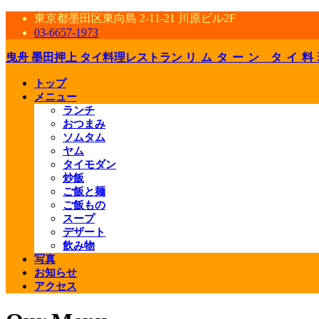
東京都墨田区東向島 2-11-21 川原ビル2F
03-6657-1973
曳舟 墨田押上 タイ料理レストラン
リムターン タイ料
トップ
メニュー
ランチ
おつまみ
ソムタム
ヤム
タイモダン
炒飯
ご飯と麺
ご飯もの
スープ
デザート
飲み物
写真
お知らせ
アクセス