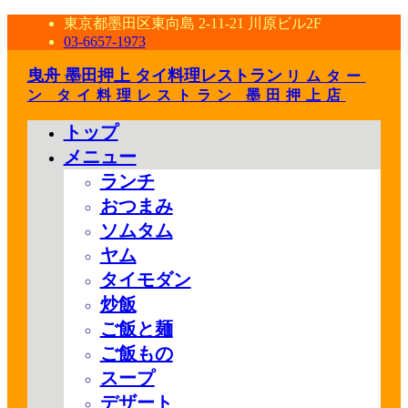
東京都墨田区東向島 2-11-21 川原ビル2F
03-6657-1973
曳舟 墨田押上 タイ料理レストラン
リムター
ン タイ料理レストラン 墨田押上店
トップ
メニュー
ランチ
おつまみ
ソムタム
ヤム
タイモダン
炒飯
ご飯と麺
ご飯もの
スープ
デザート