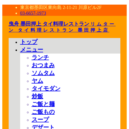
東京都墨田区東向島 2-11-21 川原ビル2F
03-6657-1973
曳舟 墨田押上 タイ料理レストラン
リムター
ン タイ料理レストラン 墨田押上店
トップ
メニュー
ランチ
おつまみ
ソムタム
ヤム
タイモダン
炒飯
ご飯と麺
ご飯もの
スープ
デザート