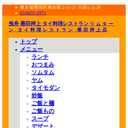
東京都墨田区東向島 2-11-21 川原ビル2F
03-6657-1973
曳舟 墨田押上 タイ料理レストラン
リムター
ン タイ料理レストラン 墨田押上店
トップ
メニュー
ランチ
おつまみ
ソムタム
ヤム
タイモダン
炒飯
ご飯と麺
ご飯もの
スープ
デザート