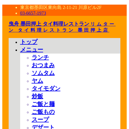
東京都墨田区東向島 2-11-21 川原ビル2F
03-6657-1973
曳舟 墨田押上 タイ料理レストラン
リムター
ン タイ料理レストラン 墨田押上店
トップ
メニュー
ランチ
おつまみ
ソムタム
ヤム
タイモダン
炒飯
ご飯と麺
ご飯もの
スープ
デザート