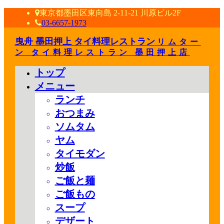
東京都墨田区東向島 2-11-21 川原ビル2F
03-6657-1973
曳舟 墨田押上 タイ料理レストラン
リムター
ン タイ料理レストラン 墨田押上店
トップ
メニュー
ランチ
おつまみ
ソムタム
ヤム
タイモダン
炒飯
ご飯と麺
ご飯もの
スープ
デザート