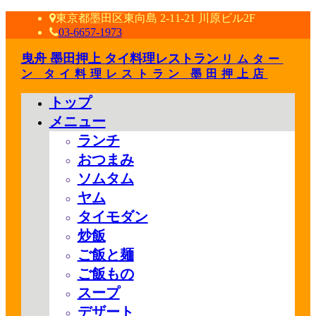
東京都墨田区東向島 2-11-21 川原ビル2F
03-6657-1973
曳舟 墨田押上 タイ料理レストラン
リムター
ン タイ料理レストラン 墨田押上店
トップ
メニュー
ランチ
おつまみ
ソムタム
ヤム
タイモダン
炒飯
ご飯と麺
ご飯もの
スープ
デザート