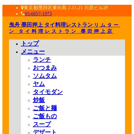
東京都墨田区東向島 2-11-21 川原ビル2F
03-6657-1973
曳舟 墨田押上 タイ料理レストラン
リムター
ン タイ料理レストラン 墨田押上店
トップ
メニュー
ランチ
おつまみ
ソムタム
ヤム
タイモダン
炒飯
ご飯と麺
ご飯もの
スープ
デザート